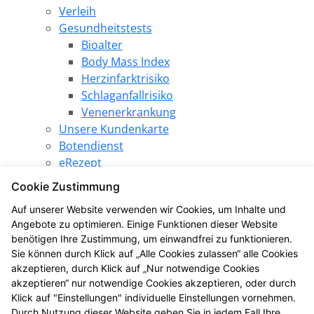
Verleih
Gesundheitstests
Bioalter
Body Mass Index
Herzinfarktrisiko
Schlaganfallrisiko
Venenerkrankung
Unsere Kundenkarte
Botendienst
eRezept
Elektronische Patientenakte
Cookie Zustimmung
Pharmazeutische Dienstleistungen
Auf unserer Website verwenden wir Cookies, um Inhalte und
Angebote
Angebote zu optimieren. Einige Funktionen dieser Website
Produkt des Monats
benötigen Ihre Zustimmung, um einwandfrei zu funktionieren.
LINDA Gewinnspiel
Sie können durch Klick auf „Alle Cookies zulassen“ alle Cookies
LINDA Aktion
akzeptieren, durch Klick auf „Nur notwendige Cookies
Die LINDA Eigenmarke
akzeptieren“ nur notwendige Cookies akzeptieren, oder durch
Gesundheitsthemen
Klick auf "Einstellungen" individuelle Einstellungen vornehmen.
Durch Nutzung dieser Website geben Sie in jedem Fall Ihre