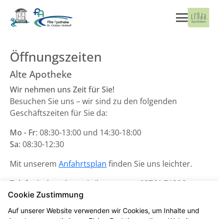
Öffnungszeiten
Alte Apotheke
Wir nehmen uns Zeit für Sie!
Besuchen Sie uns – wir sind zu den folgenden
Geschäftszeiten für Sie da:
Mo - Fr
: 08:30-13:00 und 14:30-18:00
Sa
: 08:30-12:30
Mit unserem
Anfahrtsplan
finden Sie uns leichter.
Telefonisch stehen wir Ihnen unter
02761 71206
zur
Cookie Zustimmung
Verfügung.
Auf unserer Website verwenden wir Cookies, um Inhalte und
Unsere Notdienste finden Sie
hier
.